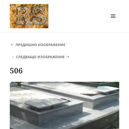
МЕНЮ
И
РОК СТОУН Карлово ::
ДЖАДЖИ
Каменоделски услуги
ПРЕДИШНО ИЗОБРАЖЕНИЕ
СЛЕДВАЩО ИЗОБРАЖЕНИЕ
506