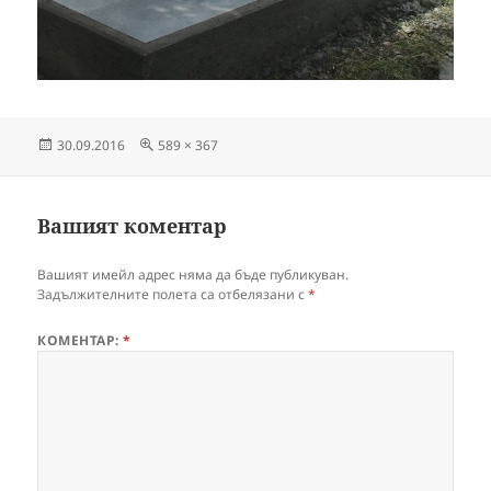
Публикувано
Пълен
30.09.2016
589 × 367
на
размер
Вашият коментар
Вашият имейл адрес няма да бъде публикуван.
Задължителните полета са отбелязани с
*
КОМЕНТАР:
*