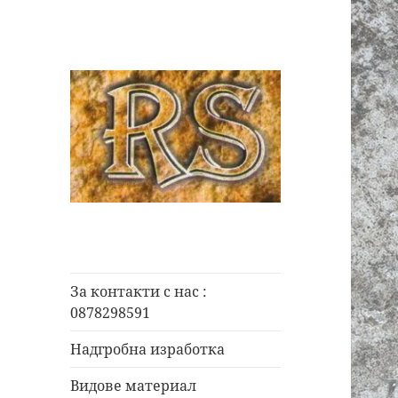
0878298591
РОК СТОУН
Карлово ::
Каменоделски
За контакти с нас :
услуги
0878298591
Надгробна изработка
Видове материал