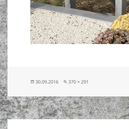
Публикувано
Пълен
30.09.2016
370 × 291
на
размер