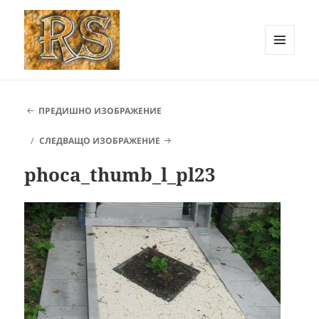
МЕНЮ
И
РОК СТОУН Карлово ::
ДЖАДЖИ
Каменоделски услуги
ПРЕДИШНО ИЗОБРАЖЕНИЕ
СЛЕДВАЩО ИЗОБРАЖЕНИЕ
phoca_thumb_l_pl23