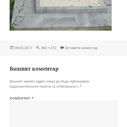
Публикувано
Пълен
за phoca_thumb_l_
08.03.2017
360 × 272
Оставете коментар
на
размер
Вашият коментар
Вашият имейл адрес няма да бъде публикуван.
Задължителните полета са отбелязани с
*
КОМЕНТАР:
*