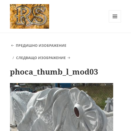
МЕНЮ
И
РОК СТОУН Карлово ::
ДЖАДЖИ
Каменоделски услуги
ПРЕДИШНО ИЗОБРАЖЕНИЕ
СЛЕДВАЩО ИЗОБРАЖЕНИЕ
phoca_thumb_l_mod03