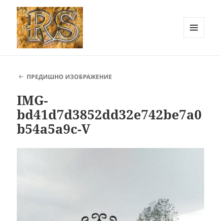
МЕНЮ
И
РОК СТОУН Карлово ::
ДЖАДЖИ
Каменоделски услуги
ПРЕДИШНО ИЗОБРАЖЕНИЕ
IMG-
bd41d7d3852dd32e742be7a0
b54a5a9c-V