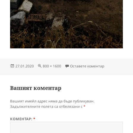
Публикувано
Пълен
за IMG-bd41d7d
27.01.2020
800 × 1600
Оставете коментар
на
размер
Вашият коментар
Вашият имейл адрес няма да бъде публикуван.
Задължителните полета са отбелязани с
*
КОМЕНТАР:
*