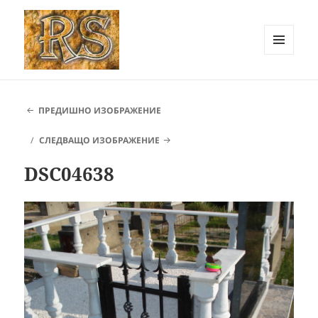
МЕНЮ
И
РОК СТОУН Карлово ::
ДЖАДЖИ
Каменоделски услуги
ПРЕДИШНО ИЗОБРАЖЕНИЕ
СЛЕДВАЩО ИЗОБРАЖЕНИЕ
DSC04638