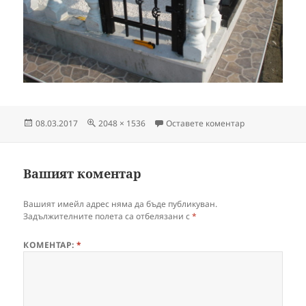
Публикувано
Пълен
за DSC04638
08.03.2017
2048 × 1536
Оставете коментар
на
размер
Вашият коментар
Вашият имейл адрес няма да бъде публикуван.
Задължителните полета са отбелязани с
*
КОМЕНТАР:
*