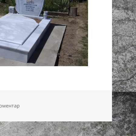
за 20180621_113729
коментар